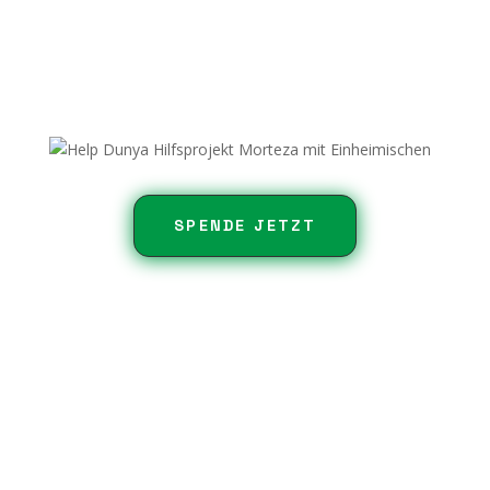
Über uns
Kontakt
Impressum
Datenauszug
SPENDE JETZT
0176 628 007 88

Utbremer Str. 102 28217, Bremen

0176 244 314 59
